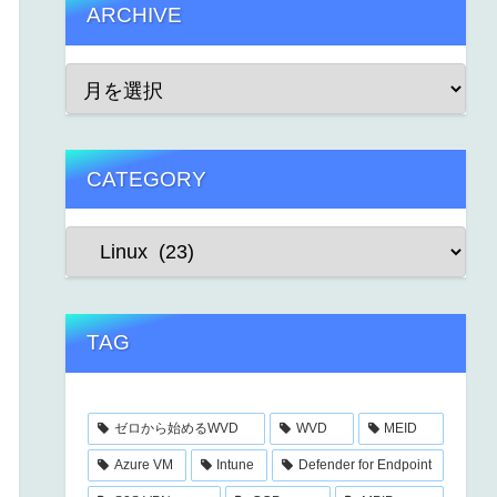
ARCHIVE
CATEGORY
TAG
ゼロから始めるWVD
WVD
MEID
Azure VM
Intune
Defender for Endpoint