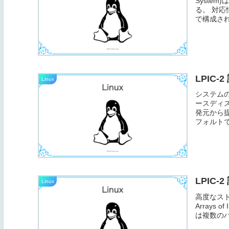
Syste
る。 対
で構成される
LPIC-
Linux
システム
ースディ
発元から
フォルトでは/
LPIC-
Linux
高度なストレ
Arrays of
は複数のハ