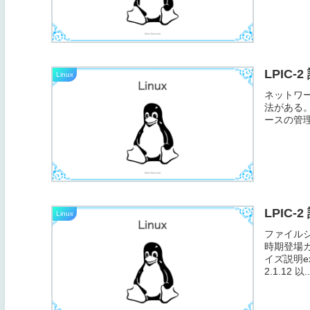
LPIC-
Linux
ネットワ
法がある。CL
ースの管理1
LPIC-
Linux
ファイルシ
時期登場
イズ説明ex
2.1.12 以..