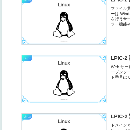
ファイル共
ーは Wi
を行うサ
ラー機能や、
LPIC-
Linux
Web サー
ープンソー
ト番号は 8
LPIC-
Linux
ドメインネ