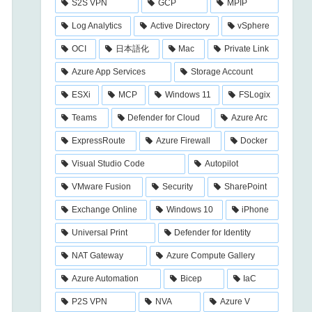
S2S VPN
GCP
MPIP
Log Analytics
Active Directory
vSphere
OCI
日本語化
Mac
Private Link
Azure App Services
Storage Account
ESXi
MCP
Windows 11
FSLogix
Teams
Defender for Cloud
Azure Arc
ExpressRoute
Azure Firewall
Docker
Visual Studio Code
Autopilot
VMware Fusion
Security
SharePoint
Exchange Online
Windows 10
iPhone
Universal Print
Defender for Identity
NAT Gateway
Azure Compute Gallery
Azure Automation
Bicep
IaC
P2S VPN
NVA
Azure V