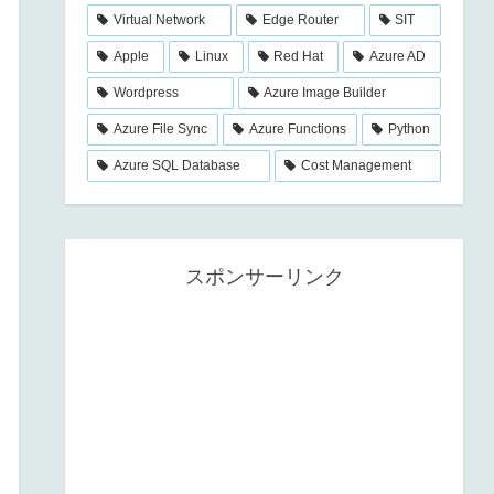
Virtual Network
Edge Router
SIT
Apple
Linux
Red Hat
Azure AD
Wordpress
Azure Image Builder
Azure File Sync
Azure Functions
Python
Azure SQL Database
Cost Management
スポンサーリンク