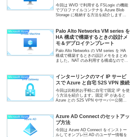
今回は WVD で利用する FSLogix の機能
でプロファイルコンテナを Azure Blob
Storage に格納する方法を紹介します。
FSLogix ではユーザープロファイルの領
域をユーザープロファイルコンテナとし
て VHD 形式の...
Palo Alto Networks VM series を
Microsoft Azure
HA 構成で構築するときの設計メ
モ＆デプロイテンプレート
Palo Alto Networks の VM series を HA
構成で構築するときの設計メモをまとめ
ました。NAT のみ利用する構成なので、
OS 内のルーティングといったネットワ
ーク的な設計要素が別途必要になること
は承知ください。あ...
インターリンクのマイ IP サービ
Microsoft Azure
スで Azure と自宅 S2S VPN 接続
今回は比較的お手軽に自宅で固定 IP を使
う方法を紹介します。固定 IP があると
Azure との S2S VPN やサーバー公開や
ゲームのために外部からのリモートアク
セスできる環境を作れます。インターリ
ンクの”マイ IP”サービスマイ ...
Azure AD Connect のセットアッ
Microsoft Azure
プ方法
今回は Azure AD Connect をインストー
ルしてオンプレ AD のユーザー情報を