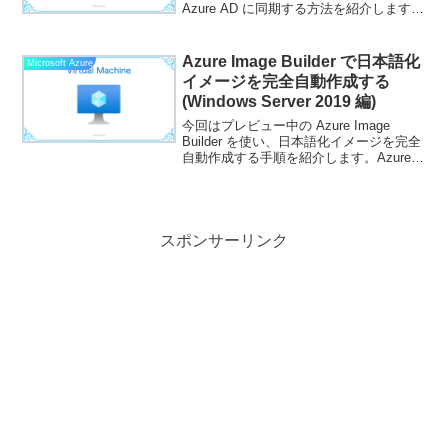
Azure AD に同期する方法を紹介します。
AD 情報を同期することで、ドメインシス
テムと同じユーザー情報で SaaS などに
アクセスできるよ...
Azure Image Builder で日本語化
Microsoft Azure
イメージを完全自動作成する
(Windows Server 2019 編)
今回はプレビュー中の Azure Image
Builder を使い、日本語化イメージを完全
自動作成する手順を紹介します。Azure
Image Builder は間も無く一般公開予定で
すが、現状は CLI のみサポートしていま
す。GitH...
スポンサーリンク