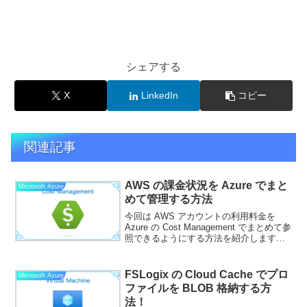
シェアする
X
LinkedIn
コピー
関連記事
AWS の課金状況を Azure でまと
Microsoft Azure
めて管理する方法
今回は AWS アカウントの利用料金を
Azure の Cost Management でまとめて参
照できるようにする方法を紹介します。
（普段あまり使わない勉強用の AWS ア
カウントで気づかないうちに課金が回っ
ていたことから設定しようと思...
FSLogix の Cloud Cache でプロ
Microsoft Azure
ファイルを BLOB 格納する方
法！