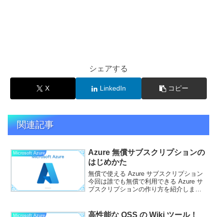
シェアする
X
LinkedIn
コピー
関連記事
Azure 無償サブスクリプションの
Microsoft Azure
はじめかた
無償で使える Azure サブスクリプション
今回は誰でも無償で利用できる Azure サ
ブスクリプションの作り方を紹介しま
す。30日間限定ですが、22500円分のク
レジットが無償で提供されます。クレジ
ットを使い切るか30日間が経過すると自
高性能な OSS の Wiki ツール！
Microsoft Azure