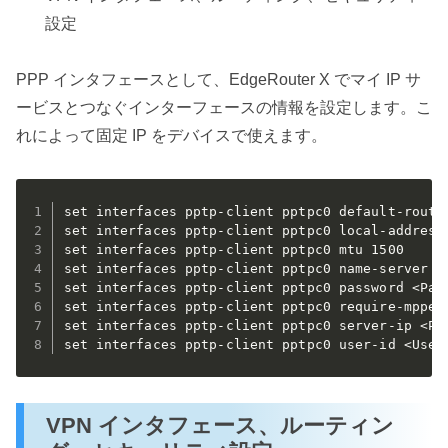
設定
PPP インタフェースとして、EdgeRouter X でマイ IP サ
ービスとつなぐインターフェースの情報を設定します。こ
れによって固定 IP をデバイスで使えます。
set interfaces pptp-client pptpc0 default-route 
set interfaces pptp-client pptpc0 local-address 
set interfaces pptp-client pptpc0 mtu 1500

set interfaces pptp-client pptpc0 name-server au
set interfaces pptp-client pptpc0 password <Pass
set interfaces pptp-client pptpc0 require-mppe

set interfaces pptp-client pptpc0 server-ip <Pee
set interfaces pptp-client pptpc0 user-id <User
VPN インタフェース、ルーティン