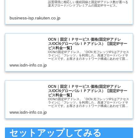
設置環境に相応しい接続回線と固定IPアドレス数が選べる
楽天ブロードバンドプレミアムの固定IPサービス。
business-isp.rakuten.co.jp
OCN｜固定ＩＰサービス 価格(固定IPアドレ
ス/OCNグローバルＩＰアドレス）【固定IPサー
ビス料金一覧】
OCNの固定IPアドレス。「OCN 光フレッツIP1はアクセス
ラインに「フレッツ」を利用した、高速ブロードバンドサ
ービスです。お客さまのネットワーク構成にあわせて固定
IPアドレスを1個割り当てます。長期利用は特割キャンペ
www.isdn-info.co.jp
ーンがお得。料金・価...
OCN｜固定ＩＰサービス 価格(固定IPアドレ
ス/OCNグローバルＩＰアドレス）【固定IPサー
ビス料金一覧】
OCNの固定IPアドレス。「OCN 光フレッツIP1はアクセス
ラインに「フレッツ」を利用した、高速ブロードバンドサ
ービスです。お客さまのネットワーク構成にあわせて固定
IPアドレスを1個割り当てます。長期利用は特割キャンペ
www.isdn-info.co.jp
ーンがお得。料金・価...
セットアップしてみる