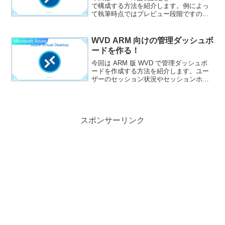
で構成する方法を紹介します。例によっ
て執筆時点ではプレビュー段階ですの
で、仕様が変わる可能性があることはご
了承ください。今回の記事は以前紹介し
た記事の内容が Azure にネイティブ...
WVD ARM 向けの管理ダッシュボ
Microsoft Azure
ードを作る！
今回は ARM 版 WVD で管理ダッシュボ
ードを作成する方法を紹介します。ユー
ザーのセッション状況やセッションホス
トのパフォーマンスを統合的に監視でき
る基盤を構成できます。Non-ARM WVD
よりも診断設定の連携が簡単になりまし
た。事...
スポンサーリンク