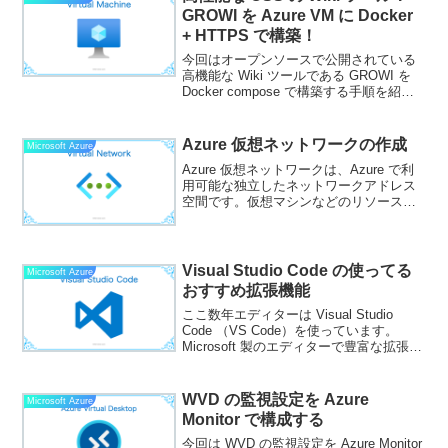
動...
GROWI を Azure VM に Docker
+ HTTPS で構築！
今回はオープンソースで公開されている
高機能な Wiki ツールである GROWI を
Docker compose で構築する手順を紹介
します。構築先のサーバーは Azure 上に
VM を展開します。GROWI とはGROWI
はオープン...
Azure 仮想ネットワークの作成
Microsoft Azure
Azure 仮想ネットワークは、Azure で利
用可能な独立したネットワークアドレス
空間です。仮想マシンなどのリソースを
展開するために必要で、それぞれの仮想
ネットワークは互いに独立しているた
め、標準では外部からアクセスされるこ
とはないプライ...
Visual Studio Code の使ってる
Microsoft Azure
おすすめ拡張機能
ここ数年エディターは Visual Studio
Code （VS Code）を使っています。
Microsoft 製のエディターで豊富な拡張機
能が提供されているのが特徴です。単な
るエディターの機能にとどまらず、開発
環境のような機能すらも提供...
WVD の監視設定を Azure
Microsoft Azure
Monitor で構成する
今回は WVD の監視設定を Azure Monitor