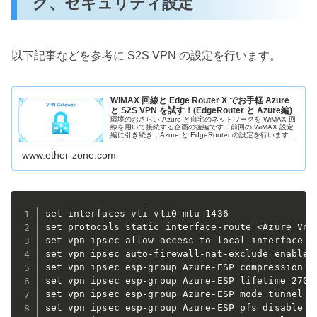
グ、セキュリティ設定
以下記事などを参考に S2S VPN の設定を行います。
WiMAX 回線と Edge Router X でお手軽 Azure
と S2S VPN を試す！(EdgeRouter と Azure編)
環境のおさらい Azure と自宅のネットワークを WiMAX 回
線を用いて接続する企画の後編です．前回の WiMAX 設定
編に引き続き，Azure と EdgeRouter の設定を行います．
環境としては以下のような構成を目指します．よく
www.ether-zone.com
set interfaces vti vti0 mtu 1436

set protocols static interface-route <Azure Vnet
set vpn ipsec allow-access-to-local-interface di
set vpn ipsec auto-firewall-nat-exclude enable

set vpn ipsec esp-group Azure-ESP compression di
set vpn ipsec esp-group Azure-ESP lifetime 27000
set vpn ipsec esp-group Azure-ESP mode tunnel

set vpn ipsec esp-group Azure-ESP pfs disable
