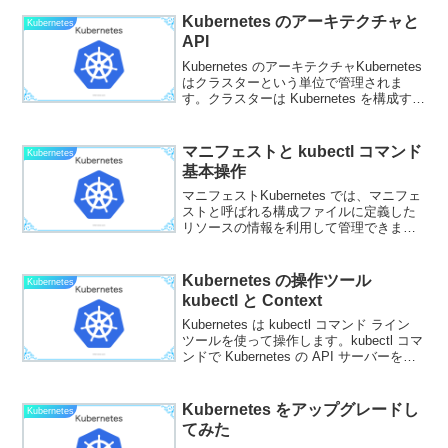
Kubernetes サービスが提供...
Kubernetes のアーキテクチャと
Kubernetes
API
Kubernetes のアーキテクチャKubernetes
はクラスターという単位で管理されま
す。クラスターは Kubernetes を構成する
ためのコンポーネントをホストする複数
のノードで構成されています。ワーカー
ノードは、実際にアプリ...
マニフェストと kubectl コマンド
Kubernetes
基本操作
マニフェストKubernetes では、マニフェ
ストと呼ばれる構成ファイルに定義した
リソースの情報を利用して管理できま
す。マニフェストは、リソースごとに定
められた設定情報を記述する YAML もし
くは Json 形式のファイルです。次のマ
Kubernetes の操作ツール
Kubernetes
ニ...
kubectl と Context
Kubernetes は kubectl コマンド ライン
ツールを使って操作します。kubectl コマ
ンドで Kubernetes の API サーバーを介
してクラスターに命令を与えます。
kubectl のインストールKubernete...
Kubernetes をアップグレードし
Kubernetes
てみた