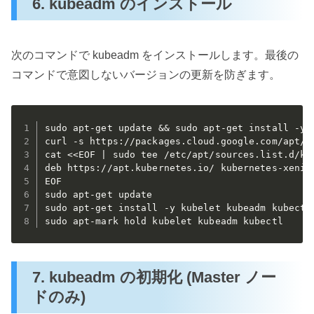
6. kubeadm のインストール
次のコマンドで kubeadm をインストールします。最後の
コマンドで意図しないバージョンの更新を防ぎます。
sudo apt-get update && sudo apt-get install -y a
curl -s https://packages.cloud.google.com/apt/do
cat <<EOF | sudo tee /etc/apt/sources.list.d/kub
deb https://apt.kubernetes.io/ kubernetes-xenial
EOF

sudo apt-get update

sudo apt-get install -y kubelet kubeadm kubectl

sudo apt-mark hold kubelet kubeadm kubectl
7. kubeadm の初期化 (Master ノー
ドのみ)