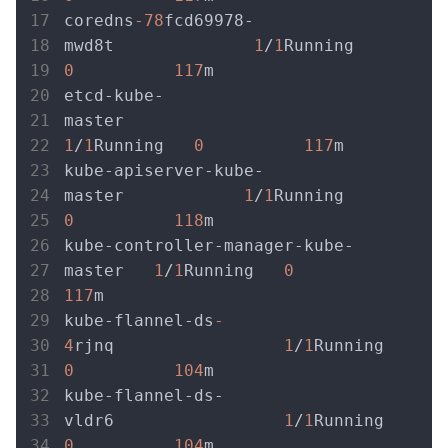
coredns
-78
fcd69978-
mwd8t              
1
/
1
Running   
0
117
m
etcd-kube-
master                      
1
/
1
Running   
0
117
m
kube-apiserver-kube-
master            
1
/
1
Running   
0
118
m
kube-controller-manager-kube-
master   
1
/
1
Running   
0
117
m
kube-flannel-ds
-
4
rjnq                 
1
/
1
Running   
0
104
m
kube-flannel-ds-
vldr6                 
1
/
1
Running   
0
104
m