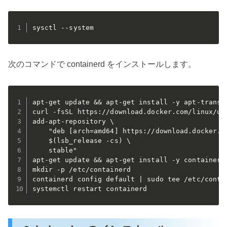
sysctl --system
次のコマンドで containerd をインストールします。
apt-get update && apt-get install -y apt-transp
curl -fsSL https://download.docker.com/linux/ubu
add-apt-repository \

    "deb [arch=amd64] https://download.docker.co
    $(lsb_release -cs) \

    stable"

apt-get update && apt-get install -y containerd.
mkdir -p /etc/containerd

containerd config default | sudo tee /etc/contai
systemctl restart containerd