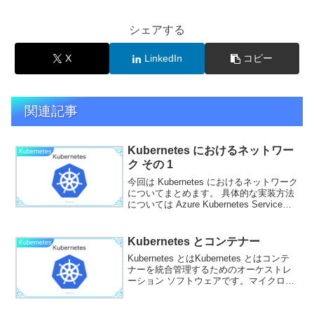
シェアする
X
LinkedIn
コピー
関連記事
Kubernetes におけるネットワー
Kubernetes
ク その 1
今回は Kubernetes におけるネットワーク
についてまとめます。 具体的な実装方法
については Azure Kubernetes Service
(AKS) のところを絡めていきます。Pod
のネットワークPod は 1 つ以上のコン
テ...
Kubernetes とコンテナー
Kubernetes
Kubernetes とはKubernetes とはコンテ
ナーを統合管理するためのオーケストレ
ーション ソフトウェアです。マイクロサ
ービスなどの分野で注目され、各種クラ
ウドプラットフォームでもマネージド