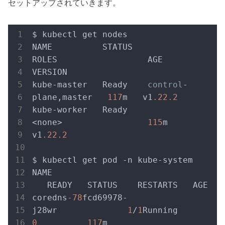
セットアップされていきます。
$ kubectl get nodes
NAME          STATUS   
ROLES                  AGE    
VERSION
kube-master   Ready    
control
-
plane,master   
117
m   v1
.22
.2
kube-worker   Ready    
<none>                 
115
m   
v1
.22
.2
$ kubectl get pod -n kube-system
NAME                               
   READY   STATUS    RESTARTS   AGE
coredns
-78
fcd69978-
j28wr              
1
/
1
Running   
0
117
m