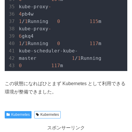
kube-proxy
-
4
pb4w                      
1
/
1
Running   
0
115
m
kube-proxy
-
6
gkq4                      
1
/
1
Running   
0
117
m
kube-scheduler-kube-
master            
1
/
1
Running   
0
117
m
この状態になればひとまず Kubernetes として利用できる
環境が整備できました。
Kubernetes
Kubernetes
スポンサーリンク