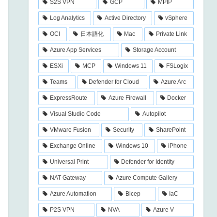
S2S VPN
GCP
MPIP
Log Analytics
Active Directory
vSphere
OCI
日本語化
Mac
Private Link
Azure App Services
Storage Account
ESXi
MCP
Windows 11
FSLogix
Teams
Defender for Cloud
Azure Arc
ExpressRoute
Azure Firewall
Docker
Visual Studio Code
Autopilot
VMware Fusion
Security
SharePoint
Exchange Online
Windows 10
iPhone
Universal Print
Defender for Identity
NAT Gateway
Azure Compute Gallery
Azure Automation
Bicep
IaC
P2S VPN
NVA
Azure V