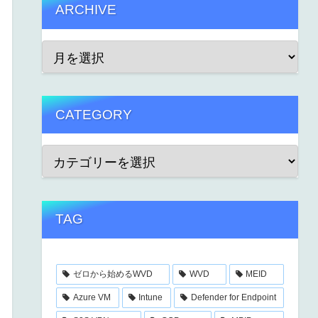
ARCHIVE
CATEGORY
TAG
ゼロから始めるWVD
WVD
MEID
Azure VM
Intune
Defender for Endpoint