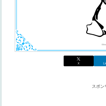
X
Li
スポン