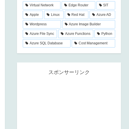
Virtual Network
Edge Router
SIT
Apple
Linux
Red Hat
Azure AD
Wordpress
Azure Image Builder
Azure File Sync
Azure Functions
Python
Azure SQL Database
Cost Management
スポンサーリンク