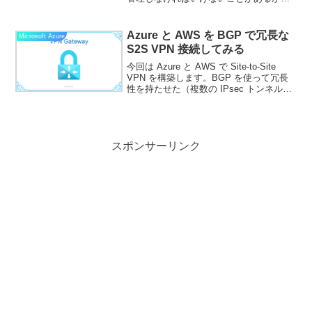
しれません。場合によっては、テナント
ごとに利用する仮想マシンイメージを統
一するために、何回もカスタムイメージ
Azure と AWS を BGP で冗長な
Microsoft Azure
リソースを作成する...
S2S VPN 接続してみる
今回は Azure と AWS で Site-to-Site
VPN を構築します。BGP を使って冗長
性を持たせた（複数の IPsec トンネルを
持った）構成を実現します。今回の構成
今回の構成は次のようなになります。
AWS と BGP で...
スポンサーリンク