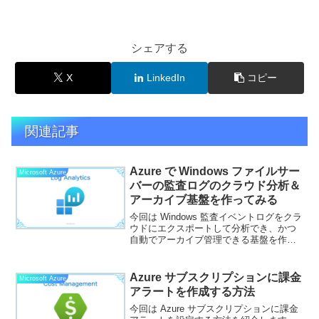
シェアする
X
LinkedIn
コピー
関連記事
Azure で Windows ファイルサー
Microsoft Azure
バーの監査ログのクラウド分析＆
アーカイブ基盤を作ってみる
今回は Windows 監査イベントログをクラ
ウドにエクスポートして分析でき、かつ
自動でアーカイブ管理できる基盤を作っ
てみます。プレビュー版機能も含んでい
るのでご利用の際は自己責任で実施くだ
さい。構成の説明構成に使うコンポーネ
Azure サブスクリプションに課金
Microsoft Azure
ントは次の通り...
アラートを作成する方法
今回は Azure サブスクリプションに課金