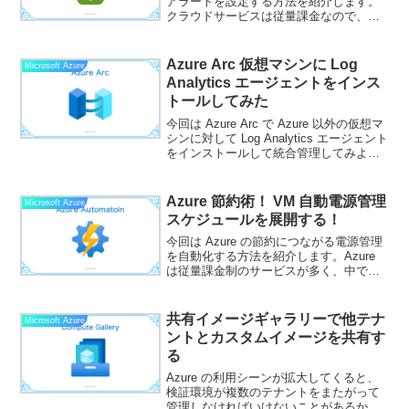
アラートを設定する方法を紹介します。
クラウドサービスは従量課金なので、利
用していると気づかないうちに膨大な使
用料金が発生していた、なんてことが起
きると怖いです。今回は Azure サブスク
Azure Arc 仮想マシンに Log
Microsoft Azure
リプショ...
Analytics エージェントをインス
トールしてみた
今回は Azure Arc で Azure 以外の仮想マ
シンに対して Log Analytics エージェント
をインストールして統合管理してみよう
と思います。Azure Arc でサポートされ
る機能Azure Arc では次の機能がサポー
ト...
Azure 節約術！ VM 自動電源管理
Microsoft Azure
スケジュールを展開する！
今回は Azure の節約につながる電源管理
を自動化する方法を紹介します。Azure
は従量課金制のサービスが多く、中でも
多くの場合よく使うのは仮想マシンサー
ビスです。仮想マシンは電源が入ってい
る間コンピュートリソースに対する課金
共有イメージギャラリーで他テナ
Microsoft Azure
が発生しま...
ントとカスタムイメージを共有す
る
Azure の利用シーンが拡大してくると、
検証環境が複数のテナントをまたがって
管理しなければいけないことがあるかも