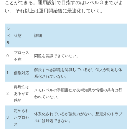
ことができる。運用設計で目指すのはレベル 3 までがよ
い。 それ以上は運用開始後に最適化していく。
レ
ベ
状態
詳細
ル
プロセス
0
問題を認識できていない。
不在
解決すべき課題を認識しているが、個人が対応し体
1
個別対応
系化されていない。
再現性は
メモレベルの手順書だが技術知識や情報の共有は行
2
あるが直
われていない。
感的
定められ
体系化されているが強制力がない。想定外のトラブ
3
たプロセ
ルには対処できない。
ス