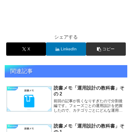
シェアする
X
LinkedIn
コピー
関連記事
読書メモ「運用設計の教科書」そ
Review
の 2
前回の記事が長くなりすぎたので分割後
編です。フェーズごとの運用設計を把握
したので、カテゴリごとにどんな運用項
目があるかをまとめます。運用カテゴリ
ごとの項目主に要件定義や基本設計フェ
ーズで行う運用項目の洗い出しの時、次
読書メモ「運用設計の教科書」そ
Review
にあげるような項目を記載...
の 1