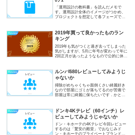
「運用設計の教科書」を読んだメモで
す。運用設計全体のイメージがつかめ、
プロジェクトを想定して各フェーズで行
うべきことがまとめられているのでわか
りやすかったです。運用設計とは運用と
はシステムもしくは提供するサービスの
2019年買って良かったものラン
Review
利用開始から終了まで必要と...
キング
2019年も気がつくと過ぎ去ってしまった
気がしますが、5月に年号が変わって年に
2回正月があったようなもので公的に休め
る期間も多かったかなという印象です。
裏では消費税増税やキャッシュレス決済
の推進など消費に関わるニュースも多く
ルンバ680レビューしてみようじ
Review
て、何かに託けて...
ゃないか
掃除がめちゃくちゃ面倒くさい綺麗好き
なので部屋にゴミが落ちてるのが苦痛で
部屋は常に綺麗に保ちたいです．かとい
ってモップ片手に部屋を歩き回るのは面
倒くさい，家事を自動化したい．そこで
ルンバお掃除ロボットルンバ．前々から
ドンキ4Kテレビ（60インチ）レ
Review
気になってはいたが部屋が...
ビューしてみようじゃないか
ドン・キホーテの4Kテレビ今回レビュー
するのは「驚安の殿堂」でおなじみド
ン・キホーテのプライベートブランドテ