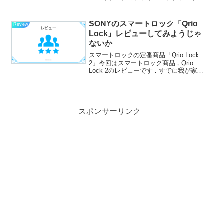
レビです．数年前までは「激安の殿堂」
であった記憶があるが，いつの間にか通
り名を変えていました．しかし，プライ
SONYのスマートロック「Qrio
Review
ベートブランドの「情熱価...
Lock」レビューしてみようじゃ
ないか
スマートロックの定番商品「Qrio Lock
2」今回はスマートロック商品，Qrio
Lock 2のレビューです．すでに我が家に
設置して半年くらい経ちました．SONY
から発売されているQrio Lock 2はスマホ
と連携して物理鍵なしでドア...
スポンサーリンク