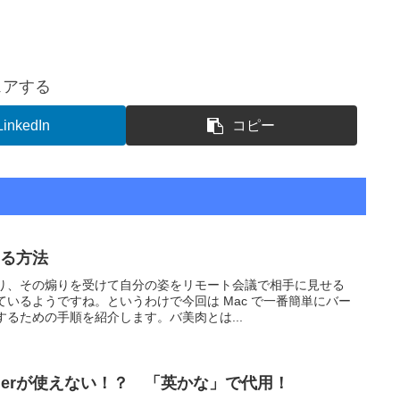
ェアする
LinkedIn
コピー
する方法
り、その煽りを受けて自分の姿をリモート会議で相手に見せる
いるようですね。というわけで今回は Mac で一番簡単にバー
るための手順を紹介します。バ美肉とは...
arabinerが使えない！？ 「英かな」で代用！