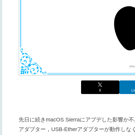
X
Li
先日に続きmacOS Sierraにアプデした影
アダプター，USB-Etherアダプターが動作しな