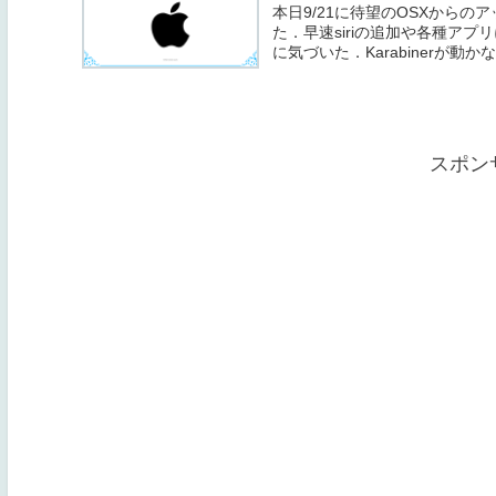
本日9/21に待望のOSXからの
た．早速siriの追加や各種ア
に気づいた．Karabinerが動か
スポン