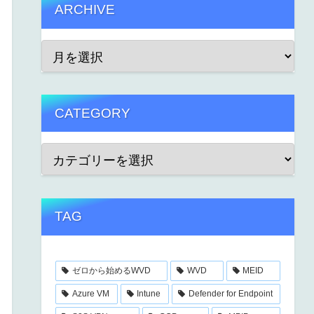
ARCHIVE
CATEGORY
TAG
ゼロから始めるWVD
WVD
MEID
Azure VM
Intune
Defender for Endpoint