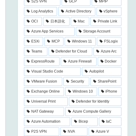
S2S VPN
GCP
MPIP
Log Analytics
Active Directory
vSphere
OCI
日本語化
Mac
Private Link
Azure App Services
Storage Account
ESXi
MCP
Windows 11
FSLogix
Teams
Defender for Cloud
Azure Arc
ExpressRoute
Azure Firewall
Docker
Visual Studio Code
Autopilot
VMware Fusion
Security
SharePoint
Exchange Online
Windows 10
iPhone
Universal Print
Defender for Identity
NAT Gateway
Azure Compute Gallery
Azure Automation
Bicep
IaC
P2S VPN
NVA
Azure V