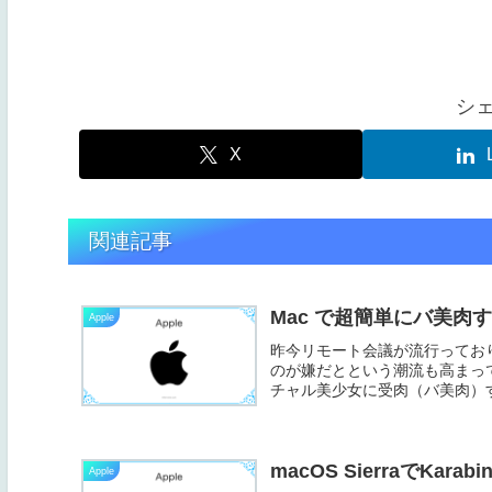
シ
X
関連記事
Mac で超簡単にバ美肉
Apple
昨今リモート会議が流行ってお
のが嫌だとという潮流も高まって
チャル美少女に受肉（バ美肉）す
macOS SierraでK
Apple