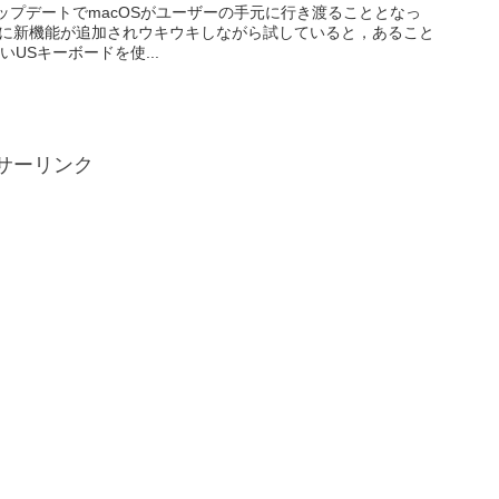
アップデートでmacOSがユーザーの手元に行き渡ることとなっ
プリに新機能が追加されウキウキしながら試していると，あること
ないUSキーボードを使...
サーリンク