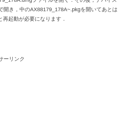
79_178A.dmgファイルを開く．その後，デバイス
き，中のAX88179_178A~.pkgを開いてあとは
と再起動が必要になります．
サーリンク