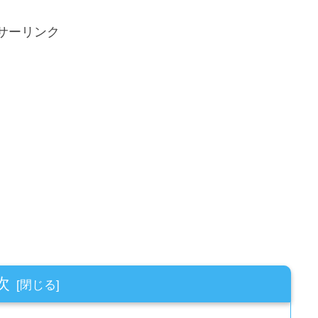
サーリンク
次