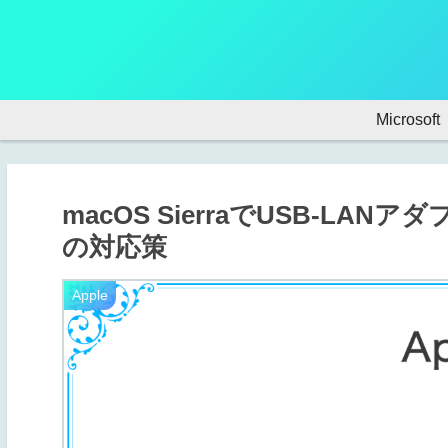
Microsoft
macOS SierraでUSB-L
の対応策
Apple