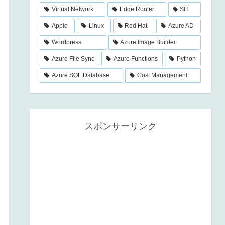
Virtual Network
Edge Router
SIT
Apple
Linux
Red Hat
Azure AD
Wordpress
Azure Image Builder
Azure File Sync
Azure Functions
Python
Azure SQL Database
Cost Management
スポンサーリンク